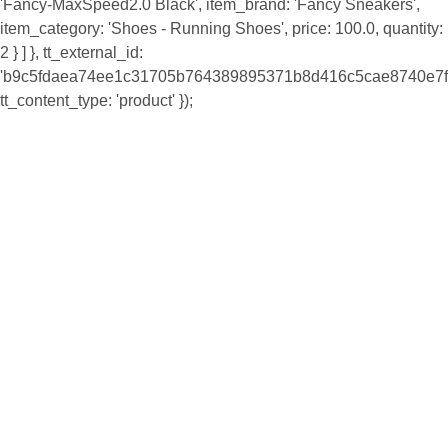
'Fancy-MaxSpeed2.0 Black', item_brand: 'Fancy Sneakers',
item_category: 'Shoes - Running Shoes', price: 100.0, quantity:
2 } ] }, tt_external_id:
'b9c5fdaea74ee1c31705b764389895371b8d416c5cae8740e7f8
tt_content_type: 'product' });