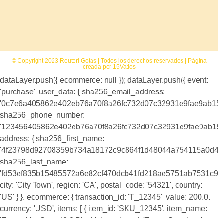
© Copyright 2023 Reuteri Gotas | Todos los derechos reservados | Página
creada por 15Vatios
dataLayer.push({ ecommerce: null }); dataLayer.push({ event:
'purchase', user_data: { sha256_email_address:
'0c7e6a405862e402eb76a70f8a26fc732d07c32931e9fae9ab1
sha256_phone_number:
'123456405862e402eb76a70f8a26fc732d07c32931e9fae9ab1
address: { sha256_first_name:
'4f23798d92708359b734a18172c9c864f1d48044a754115a0d4
sha256_last_name:
'fd53ef835b15485572a6e82cf470dcb41fd218ae5751ab7531c9
city: 'City Town', region: 'CA', postal_code: '54321', country:
'US' } }, ecommerce: { transaction_id: 'T_12345', value: 200.0,
currency: 'USD', items: [ { item_id: 'SKU_12345', item_name: