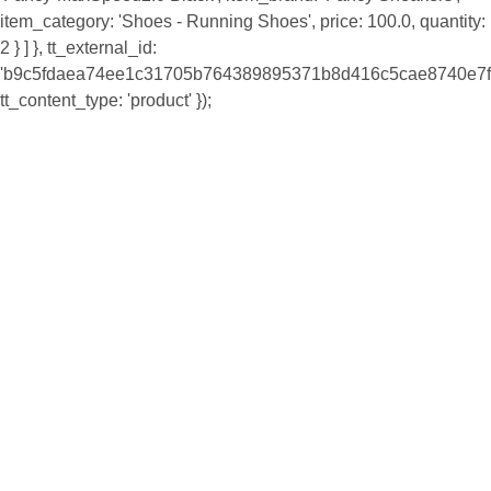
item_category: 'Shoes - Running Shoes', price: 100.0, quantity:
2 } ] }, tt_external_id:
'b9c5fdaea74ee1c31705b764389895371b8d416c5cae8740e7f8
tt_content_type: 'product' });