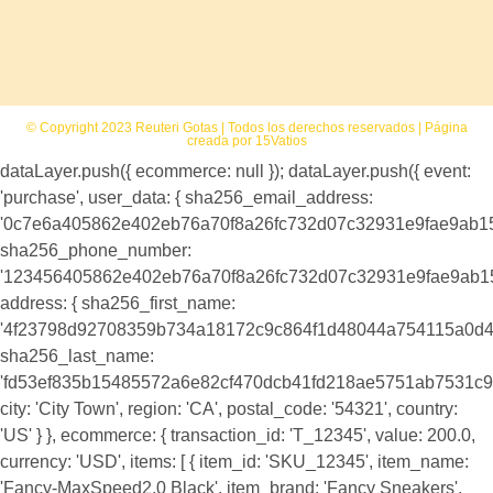
© Copyright 2023 Reuteri Gotas | Todos los derechos reservados | Página
creada por 15Vatios
dataLayer.push({ ecommerce: null }); dataLayer.push({ event:
'purchase', user_data: { sha256_email_address:
'0c7e6a405862e402eb76a70f8a26fc732d07c32931e9fae9ab1
sha256_phone_number:
'123456405862e402eb76a70f8a26fc732d07c32931e9fae9ab1
address: { sha256_first_name:
'4f23798d92708359b734a18172c9c864f1d48044a754115a0d4
sha256_last_name:
'fd53ef835b15485572a6e82cf470dcb41fd218ae5751ab7531c9
city: 'City Town', region: 'CA', postal_code: '54321', country:
'US' } }, ecommerce: { transaction_id: 'T_12345', value: 200.0,
currency: 'USD', items: [ { item_id: 'SKU_12345', item_name:
'Fancy-MaxSpeed2.0 Black', item_brand: 'Fancy Sneakers',