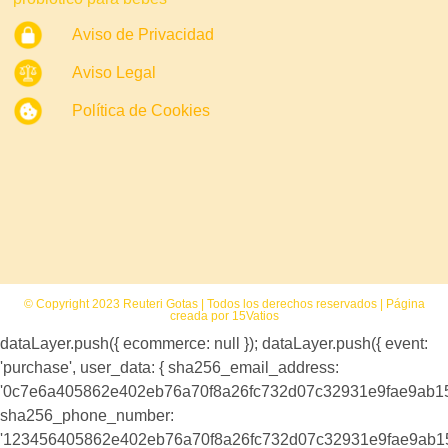
Aviso de Privacidad
Aviso Legal
Política de Cookies
© Copyright 2023 Reuteri Gotas | Todos los derechos reservados | Página
creada por 15Vatios
dataLayer.push({ ecommerce: null }); dataLayer.push({ event:
'purchase', user_data: { sha256_email_address:
'0c7e6a405862e402eb76a70f8a26fc732d07c32931e9fae9ab1
sha256_phone_number:
'123456405862e402eb76a70f8a26fc732d07c32931e9fae9ab1