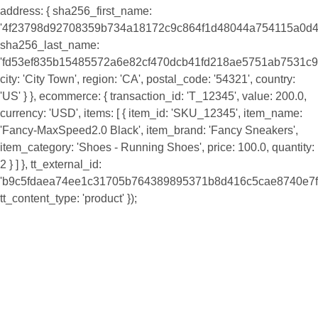
address: { sha256_first_name:
'4f23798d92708359b734a18172c9c864f1d48044a754115a0d4
sha256_last_name:
'fd53ef835b15485572a6e82cf470dcb41fd218ae5751ab7531c9
city: 'City Town', region: 'CA', postal_code: '54321', country:
'US' } }, ecommerce: { transaction_id: 'T_12345', value: 200.0,
currency: 'USD', items: [ { item_id: 'SKU_12345', item_name:
'Fancy-MaxSpeed2.0 Black', item_brand: 'Fancy Sneakers',
item_category: 'Shoes - Running Shoes', price: 100.0, quantity:
2 } ] }, tt_external_id:
'b9c5fdaea74ee1c31705b764389895371b8d416c5cae8740e7f8
tt_content_type: 'product' });