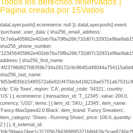
Todos los derechos reservados |
Página creada por 15Vatios
dataLayer.push({ ecommerce: null }); dataLayer.push({ event:
'purchase', user_data: { sha256_email_address:
'0c7e6a405862e402eb76a70f8a26fc732d07c32931e9fae9ab1
sha256_phone_number:
'123456405862e402eb76a70f8a26fc732d07c32931e9fae9ab1
address: { sha256_first_name:
'4f23798d92708359b734a18172c9c864f1d48044a754115a0d4
sha256_last_name:
'fd53ef835b15485572a6e82cf470dcb41fd218ae5751ab7531c9
city: 'City Town', region: 'CA', postal_code: '54321', country:
'US' } }, ecommerce: { transaction_id: 'T_12345', value: 200.0,
currency: 'USD', items: [ { item_id: 'SKU_12345', item_name:
'Fancy-MaxSpeed2.0 Black', item_brand: 'Fancy Sneakers',
item_category: 'Shoes - Running Shoes', price: 100.0, quantity:
2 } ] }, tt_external_id:
'b9c5fdaea74ee1c31705b764389895371b8d416c5cae8740e7f8