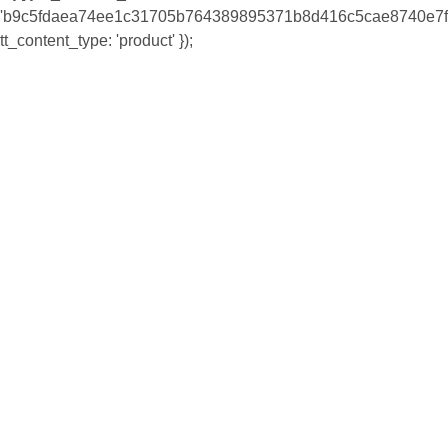
'b9c5fdaea74ee1c31705b764389895371b8d416c5cae8740e7f8
tt_content_type: 'product' });