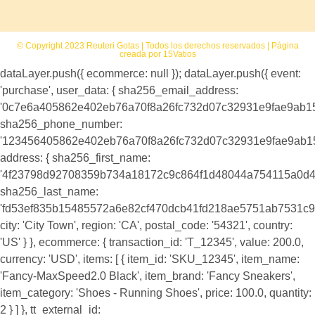
© Copyright 2023 Reuteri Gotas | Todos los derechos reservados | Página
creada por 15Vatios
dataLayer.push({ ecommerce: null }); dataLayer.push({ event:
'purchase', user_data: { sha256_email_address:
'0c7e6a405862e402eb76a70f8a26fc732d07c32931e9fae9ab1
sha256_phone_number:
'123456405862e402eb76a70f8a26fc732d07c32931e9fae9ab1
address: { sha256_first_name:
'4f23798d92708359b734a18172c9c864f1d48044a754115a0d4
sha256_last_name:
'fd53ef835b15485572a6e82cf470dcb41fd218ae5751ab7531c9
city: 'City Town', region: 'CA', postal_code: '54321', country:
'US' } }, ecommerce: { transaction_id: 'T_12345', value: 200.0,
currency: 'USD', items: [ { item_id: 'SKU_12345', item_name:
'Fancy-MaxSpeed2.0 Black', item_brand: 'Fancy Sneakers',
item_category: 'Shoes - Running Shoes', price: 100.0, quantity:
2 } ] }, tt_external_id: