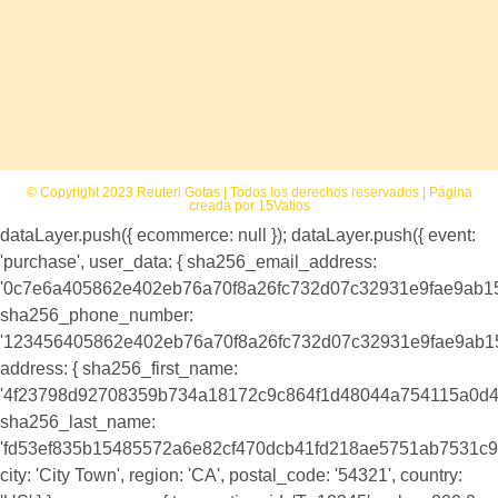
© Copyright 2023 Reuteri Gotas | Todos los derechos reservados | Página
creada por 15Vatios
dataLayer.push({ ecommerce: null }); dataLayer.push({ event:
'purchase', user_data: { sha256_email_address:
'0c7e6a405862e402eb76a70f8a26fc732d07c32931e9fae9ab1
sha256_phone_number:
'123456405862e402eb76a70f8a26fc732d07c32931e9fae9ab1
address: { sha256_first_name:
'4f23798d92708359b734a18172c9c864f1d48044a754115a0d4
sha256_last_name:
'fd53ef835b15485572a6e82cf470dcb41fd218ae5751ab7531c9
city: 'City Town', region: 'CA', postal_code: '54321', country: