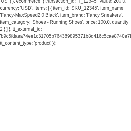
'US' } }, ecommerce: { transaction_id: 'T_12345', value: 200.0,
currency: 'USD', items: [ { item_id: 'SKU_12345', item_name:
'Fancy-MaxSpeed2.0 Black', item_brand: 'Fancy Sneakers',
item_category: 'Shoes - Running Shoes', price: 100.0, quantity:
2 } ] }, tt_external_id:
'b9c5fdaea74ee1c31705b764389895371b8d416c5cae8740e7f8
tt_content_type: 'product' });