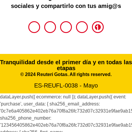
sociales y compartirlo con tus amig@s
Tranquilidad desde el primer día y en todas las
etapas
©
2024
Reuteri Gotas.
All
rights reserved.
ES-REUFL-0038 - Mayo
dataLayer.push({ ecommerce: null }); dataLayer.push({ event:
'purchase', user_data: { sha256_email_address:
'0c7e6a405862e402eb76a70f8a26fc732d07c32931e9fae9ab1
sha256_phone_number:
'123456405862e402eb76a70f8a26fc732d07c32931e9fae9ab1