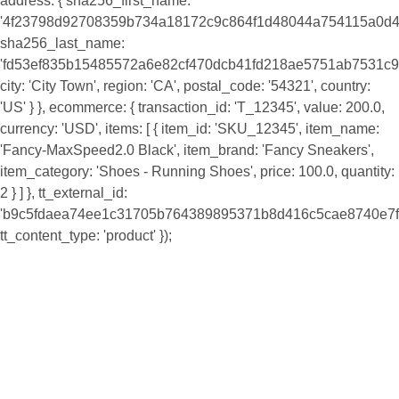
address: { sha256_first_name:
'4f23798d92708359b734a18172c9c864f1d48044a754115a0d4
sha256_last_name:
'fd53ef835b15485572a6e82cf470dcb41fd218ae5751ab7531c9
city: 'City Town', region: 'CA', postal_code: '54321', country:
'US' } }, ecommerce: { transaction_id: 'T_12345', value: 200.0,
currency: 'USD', items: [ { item_id: 'SKU_12345', item_name:
'Fancy-MaxSpeed2.0 Black', item_brand: 'Fancy Sneakers',
item_category: 'Shoes - Running Shoes', price: 100.0, quantity:
2 } ] }, tt_external_id:
'b9c5fdaea74ee1c31705b764389895371b8d416c5cae8740e7f8
tt_content_type: 'product' });