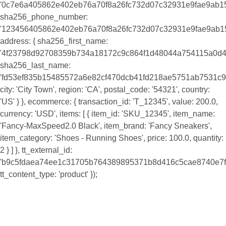
'0c7e6a405862e402eb76a70f8a26fc732d07c32931e9fae9ab1
sha256_phone_number:
'123456405862e402eb76a70f8a26fc732d07c32931e9fae9ab1
address: { sha256_first_name:
'4f23798d92708359b734a18172c9c864f1d48044a754115a0d4
sha256_last_name:
'fd53ef835b15485572a6e82cf470dcb41fd218ae5751ab7531c9
city: 'City Town', region: 'CA', postal_code: '54321', country:
'US' } }, ecommerce: { transaction_id: 'T_12345', value: 200.0,
currency: 'USD', items: [ { item_id: 'SKU_12345', item_name:
'Fancy-MaxSpeed2.0 Black', item_brand: 'Fancy Sneakers',
item_category: 'Shoes - Running Shoes', price: 100.0, quantity:
2 } ] }, tt_external_id:
'b9c5fdaea74ee1c31705b764389895371b8d416c5cae8740e7f8
tt_content_type: 'product' });